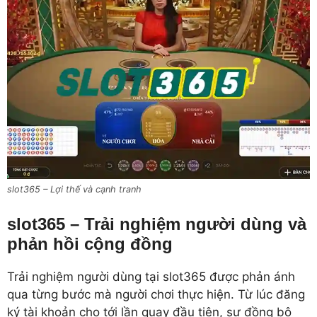
slot365 – Lợi thế và cạnh tranh
slot365 – Trải nghiệm người dùng và
phản hồi cộng đồng
Trải nghiệm người dùng tại slot365 được phản ánh
qua từng bước mà người chơi thực hiện. Từ lúc đăng
ký tài khoản cho tới lần quay đầu tiên, sự đồng bộ