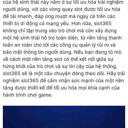
của hệ sinh thái này nằm ở sự tối ưu hóa trải nghiệm
người dùng, với các vòng quay slot được tối ưu hóa
để tải nhanh, đáp ứng mượt mà ngay cả trên các
thiết bị di động có mạng yếu. Hơn nữa, slot365
không chỉ tập trung vào trò chơi mà còn xây dựng
một hệ sinh thái hỗ trợ toàn diện, từ nền tảng thanh
toán an toàn cho tới các công cụ quản lý rủi ro và
bảo mật thông tin người dùng. Nếu bạn đang tò mò
về cách một nền tảng slot có thể kết nối giữa sự
hứng khởi của trò chơi và sự tin cậy của hệ thống,
slot365 sẽ là một câu chuyện đáng theo dõi. Hãy trải
nghiệm slot365 để cảm nhận sức mạnh của một nền
tảng được thiết kế để tối ưu hóa mọi khía cạnh của
hành trình chơi game.