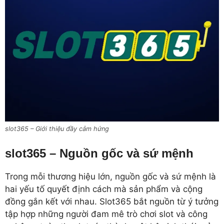
slot365 – Giới thiệu đầy cảm hứng
slot365 – Nguồn gốc và sứ mệnh
Trong mỗi thương hiệu lớn, nguồn gốc và sứ mệnh là
hai yếu tố quyết định cách mà sản phẩm và cộng
đồng gắn kết với nhau. Slot365 bắt nguồn từ ý tưởng
tập hợp những người đam mê trò chơi slot và công