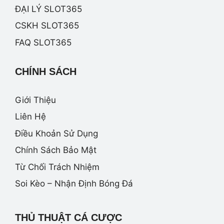
ĐẠI LÝ SLOT365
CSKH SLOT365
FAQ SLOT365
CHÍNH SÁCH
Giới Thiệu
Liên Hệ
Điều Khoản Sử Dụng
Chính Sách Bảo Mật
Từ Chối Trách Nhiệm
Soi Kèo – Nhận Định Bóng Đá
THỦ THUẬT CÁ CƯỢC