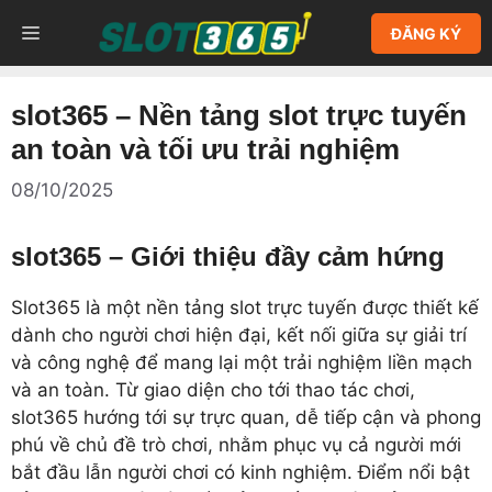
Chuyển
MENU
ĐĂNG KÝ
đến
nội
dung
slot365 – Nền tảng slot trực tuyến
an toàn và tối ưu trải nghiệm
08/10/2025
slot365 – Giới thiệu đầy cảm hứng
Slot365 là một nền tảng slot trực tuyến được thiết kế
dành cho người chơi hiện đại, kết nối giữa sự giải trí
và công nghệ để mang lại một trải nghiệm liền mạch
và an toàn. Từ giao diện cho tới thao tác chơi,
slot365 hướng tới sự trực quan, dễ tiếp cận và phong
phú về chủ đề trò chơi, nhằm phục vụ cả người mới
bắt đầu lẫn người chơi có kinh nghiệm. Điểm nổi bật