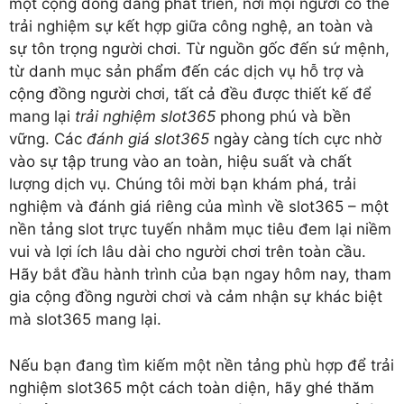
một cộng đồng đang phát triển, nơi mọi người có thể
trải nghiệm sự kết hợp giữa công nghệ, an toàn và
sự tôn trọng người chơi. Từ nguồn gốc đến sứ mệnh,
từ danh mục sản phẩm đến các dịch vụ hỗ trợ và
cộng đồng người chơi, tất cả đều được thiết kế để
mang lại
trải nghiệm slot365
phong phú và bền
vững. Các
đánh giá slot365
ngày càng tích cực nhờ
vào sự tập trung vào an toàn, hiệu suất và chất
lượng dịch vụ. Chúng tôi mời bạn khám phá, trải
nghiệm và đánh giá riêng của mình về slot365 – một
nền tảng slot trực tuyến nhằm mục tiêu đem lại niềm
vui và lợi ích lâu dài cho người chơi trên toàn cầu.
Hãy bắt đầu hành trình của bạn ngay hôm nay, tham
gia cộng đồng người chơi và cảm nhận sự khác biệt
mà slot365 mang lại.
Nếu bạn đang tìm kiếm một nền tảng phù hợp để trải
nghiệm slot365 một cách toàn diện, hãy ghé thăm