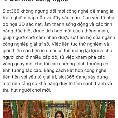
Slot365 không ngừng đổi mới công nghệ để mang lại
trải nghiệm hấp dẫn và đầy sắc màu. Các yếu tố như
đồ họa 3D sắc nét, âm thanh sống động và các tính
năng đặc biệt được tích hợp một cách thông minh,
giúp người chơi cảm nhận được sự tiến bộ của ngành
công nghiệp giải trí số. Việc liên tục thử nghiệm và
giới thiệu các tiện ích mới có thể mang lại lợi ích cho
người chơi ở nhiều cấp độ, từ việc khám phá các
vòng quay mới cho tới các chương trình thưởng có
tính tương tác cao. Bằng cách kết hợp công nghệ
tiên tiến với yếu tố giải trí, slot365 đang xây dựng
một nền tảng có khả năng duy trì tính cạnh tranh và
thu hút người chơi mới.