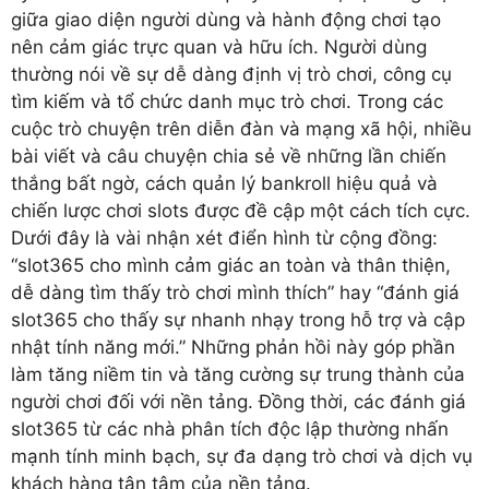
giữa giao diện người dùng và hành động chơi tạo
nên cảm giác trực quan và hữu ích. Người dùng
thường nói về sự dễ dàng định vị trò chơi, công cụ
tìm kiếm và tổ chức danh mục trò chơi. Trong các
cuộc trò chuyện trên diễn đàn và mạng xã hội, nhiều
bài viết và câu chuyện chia sẻ về những lần chiến
thắng bất ngờ, cách quản lý bankroll hiệu quả và
chiến lược chơi slots được đề cập một cách tích cực.
Dưới đây là vài nhận xét điển hình từ cộng đồng:
“slot365 cho mình cảm giác an toàn và thân thiện,
dễ dàng tìm thấy trò chơi mình thích” hay “đánh giá
slot365 cho thấy sự nhanh nhạy trong hỗ trợ và cập
nhật tính năng mới.” Những phản hồi này góp phần
làm tăng niềm tin và tăng cường sự trung thành của
người chơi đối với nền tảng. Đồng thời, các đánh giá
slot365 từ các nhà phân tích độc lập thường nhấn
mạnh tính minh bạch, sự đa dạng trò chơi và dịch vụ
khách hàng tận tâm của nền tảng.