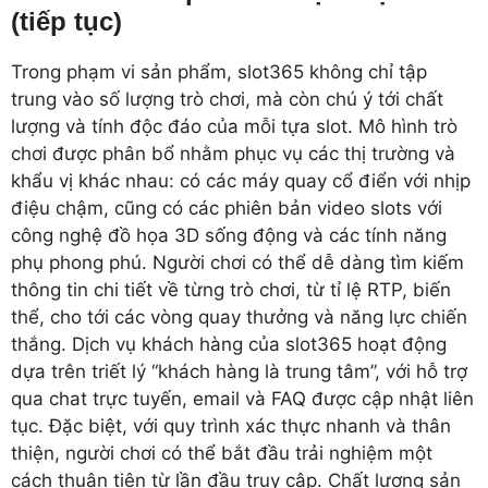
(tiếp tục)
Trong phạm vi sản phẩm, slot365 không chỉ tập
trung vào số lượng trò chơi, mà còn chú ý tới chất
lượng và tính độc đáo của mỗi tựa slot. Mô hình trò
chơi được phân bổ nhằm phục vụ các thị trường và
khẩu vị khác nhau: có các máy quay cổ điển với nhịp
điệu chậm, cũng có các phiên bản video slots với
công nghệ đồ họa 3D sống động và các tính năng
phụ phong phú. Người chơi có thể dễ dàng tìm kiếm
thông tin chi tiết về từng trò chơi, từ tỉ lệ RTP, biến
thể, cho tới các vòng quay thưởng và năng lực chiến
thắng. Dịch vụ khách hàng của slot365 hoạt động
dựa trên triết lý “khách hàng là trung tâm”, với hỗ trợ
qua chat trực tuyến, email và FAQ được cập nhật liên
tục. Đặc biệt, với quy trình xác thực nhanh và thân
thiện, người chơi có thể bắt đầu trải nghiệm một
cách thuận tiện từ lần đầu truy cập. Chất lượng sản