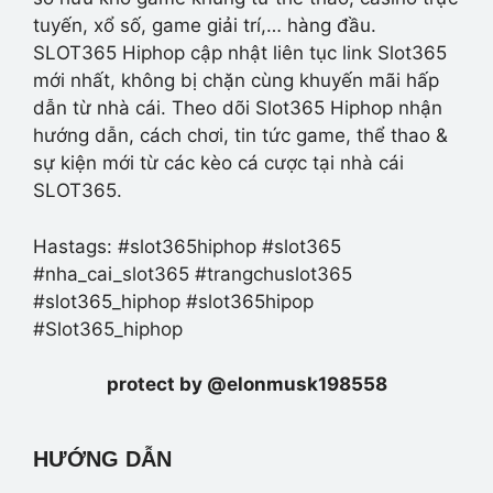
tuyến, xổ số, game giải trí,… hàng đầu.
SLOT365 Hiphop cập nhật liên tục link Slot365
mới nhất, không bị chặn cùng khuyến mãi hấp
dẫn từ nhà cái. Theo dõi Slot365 Hiphop nhận
hướng dẫn, cách chơi, tin tức game, thể thao &
sự kiện mới từ các kèo cá cược tại nhà cái
SLOT365.
Hastags: #slot365hiphop #slot365
#nha_cai_slot365 #trangchuslot365
#slot365_hiphop #slot365hipop
#Slot365_hiphop
protect by @elonmusk198558
HƯỚNG DẪN