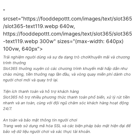
"
srcset="https://fooddepottt.com/images/text/slot365
/slot365-text119.webp 640w,
https://fooddepottt.com/images/text/slot365/slot365
-text119.webp 300w" sizes="(max-width: 640px)
100vw, 640px">
Trải nghiệm người dùng và sự đa dạng trò chơi
Khuyến mãi và chương
trình thưởng
Slot365 thường xuyên có các chương trình khuyến mãi hấp dẫn như
chào mừng, tiền thưởng nạp lần đầu, và vòng quay miễn phí dành cho
người chơi mới và quay trở lại.
Tiện ích thanh toán và hỗ trợ khách hàng
Slot365 hỗ trợ nhiều phương thức thanh toán phổ biến, xử lý rút tiền
nhanh và an toàn, cùng với đội ngũ chăm sóc khách hàng hoạt động
24/7.
An toàn và bảo mật thông tin người chơi
Trang web sử dụng mã hóa SSL và các biện pháp bảo mật hiện đại để
bảo vệ dữ liệu người chơi và xác thực tài khoản.