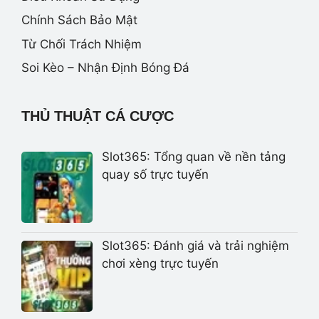
Chính Sách Bảo Mật
Từ Chối Trách Nhiệm
Soi Kèo – Nhận Định Bóng Đá
THỦ THUẬT CÁ CƯỢC
Slot365: Tổng quan về nền tảng
quay số trực tuyến
Slot365: Đánh giá và trải nghiệm
chơi xèng trực tuyến