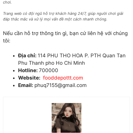
chơi.
Trang web có đội ngũ hỗ trợ khách hàng 24/7, giúp người chơi giải
đáp thắc mắc và xử lý mọi vấn đề một cách nhanh chóng.
Nếu cần hỗ trợ thông tin gì, bạn cứ liên hệ với chúng
tôi:
Địa chỉ:
114 PHU THO HOA P. PTH Quan Tan
Phu Thanh pho Ho Chi Minh
Hotline:
700000
Website:
fooddepottt.com
Email:
phuq7155@gmail.com