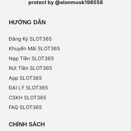
protect by @elonmusk198558
HƯỚNG DẪN
Đăng Ký SLOT365
Khuyến Mãi SLOT365
Nạp Tiền SLOT365
Rút Tiền SLOT365
App SLOT365
ĐẠI LÝ SLOT365
CSKH SLOT365
FAQ SLOT365
CHÍNH SÁCH