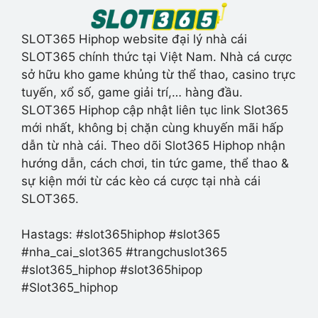
SLOT365 Hiphop website đại lý nhà cái
SLOT365 chính thức tại Việt Nam. Nhà cá cược
sở hữu kho game khủng từ thể thao, casino trực
tuyến, xổ số, game giải trí,… hàng đầu.
SLOT365 Hiphop cập nhật liên tục link Slot365
mới nhất, không bị chặn cùng khuyến mãi hấp
dẫn từ nhà cái. Theo dõi Slot365 Hiphop nhận
hướng dẫn, cách chơi, tin tức game, thể thao &
sự kiện mới từ các kèo cá cược tại nhà cái
SLOT365.
Hastags: #slot365hiphop #slot365
#nha_cai_slot365 #trangchuslot365
#slot365_hiphop #slot365hipop
#Slot365_hiphop