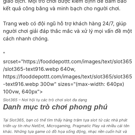
giao dịch. Mọi trò chơi được kiểm định để đảm bảo
kết quả công bằng và minh bạch cho người chơi.
Trang web có đội ngũ hỗ trợ khách hàng 24/7, giúp
người chơi giải đáp thắc mắc và xử lý mọi vấn đề một
cách nhanh chóng.
"
srcset="https://fooddepottt.com/images/text/slot365
/slot365-text916.webp 640w,
https://fooddepottt.com/images/text/slot365/slot365
-text916.webp 300w" sizes="(max-width: 640px)
100vw, 640px">
Slot365 – Nơi hội tụ các trò chơi slot đa dạng
Danh mục trò chơi phong phú
Tại Slot365, bạn có thể tìm thấy hàng trăm tựa slot từ các nhà phát
triển uy tín như NetEnt, Microgaming, Pragmatic Play và nhiều cái tên
khác. Những tựa game có đồ họa sống động, nhạc nền cuốn hút và