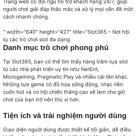
Trang web có đội ngũ hỗ trợ khách hàng 24/7, giúp
người chơi giải đáp thắc mắc và xử lý mọi vấn đề một
cách nhanh chóng.
" width="640" height="427" title="Slot365 – Nơi hội
tụ các trò chơi slot đa dạng
Danh mục trò chơi phong phú
Tại Slot365, bạn có thể tìm thấy hàng trăm tựa slot
từ các nhà phát triển uy tín như NetEnt,
Microgaming, Pragmatic Play và nhiều cái tên khác.
Những tựa game có đồ họa sống động, nhạc nền
cuốn hút và cơ hội chiến thắng cao sẽ làm cho giờ
chơi của bạn trở nên thú vị hơn.
Tiện ích và trải nghiệm người dùng
Giao diện người dùng được thiết kế tối giản, dễ điều