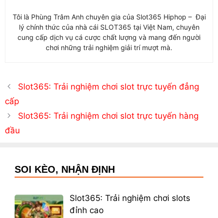
Tôi là Phùng Trâm Anh chuyên gia của Slot365 Hiphop – Đại
lý chính thức của nhà cái SLOT365 tại Việt Nam, chuyên
cung cấp dịch vụ cá cược chất lượng và mang đến người
chơi những trải nghiệm giải trí mượt mà.
Slot365: Trải nghiệm chơi slot trực tuyến đẳng
cấp
Slot365: Trải nghiệm chơi slot trực tuyến hàng
đầu
SOI KÈO, NHẬN ĐỊNH
Slot365: Trải nghiệm chơi slots
đỉnh cao