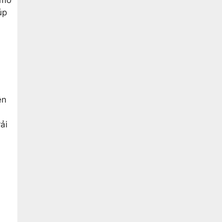
 mở
úp
ện
ải