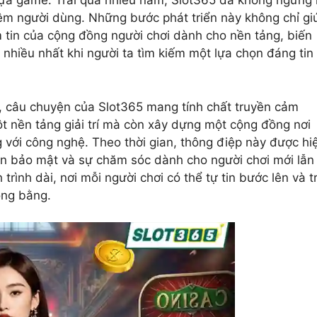
ựa game. Trải qua nhiều năm, Slot365 đã không ngừng
hiệm người dùng. Những bước phát triển này không chỉ gi
 tin của cộng đồng người chơi dành cho nền tảng, biến
nhiều nhất khi người ta tìm kiếm một lựa chọn đáng tin
hi, câu chuyện của Slot365 mang tính chất truyền cảm
t nền tảng giải trí mà còn xây dựng một cộng đồng nơi
g với công nghệ. Theo thời gian, thông điệp này được hi
uẩn bảo mật và sự chăm sóc dành cho người chơi mới lẫn
rình dài, nơi mỗi người chơi có thể tự tin bước lên và tr
ông bằng.