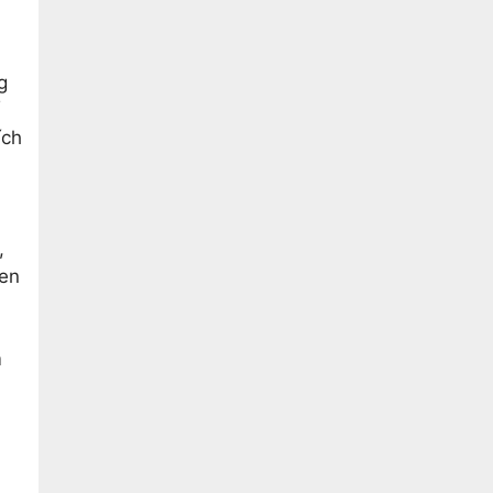
g
ích
,
uen
m