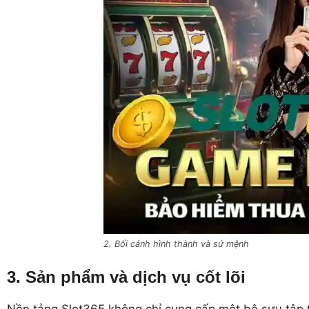
2. Bối cảnh hình thành và sứ mệnh
3. Sản phẩm và dịch vụ cốt lõi