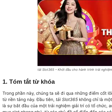
tải Slot365 – Khởi đầu cho hành trình trải nghiệm
1. Tóm tắt từ khóa
Trong phần này, chúng ta sẽ đi qua những điểm cốt lõi
từ nền tảng này. Đầu tiên,
tải Slot365
không chỉ là một
là sự bắt đầu của một trải nghiệm giải trí có tổ chức,