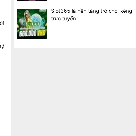
n
Slot365 là nền tảng trò chơi xèng
trực tuyến
ời
nội