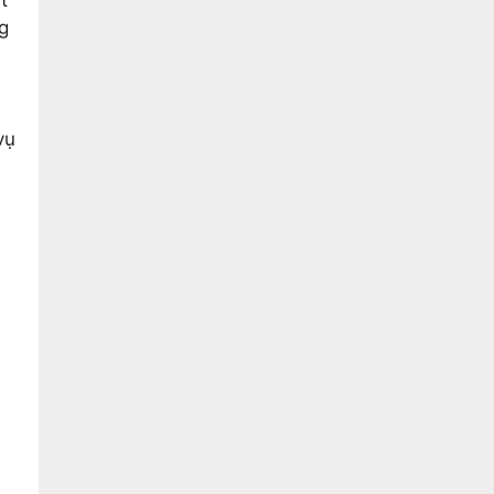
t
g
vụ