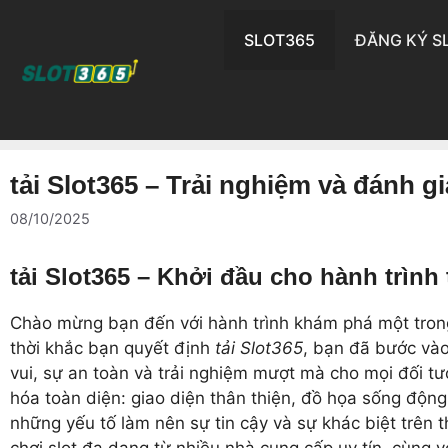
Chuyển
đến
SLOT365
ĐĂNG KÝ S
nội
dung
tải Slot365 – Trải nghiệm và đánh gi
08/10/2025
tải Slot365 – Khởi đầu cho hành trình 
Chào mừng bạn đến với hành trình khám phá một trong 
thời khắc bạn quyết định
tải Slot365
, bạn đã bước vào 
vui, sự an toàn và trải nghiệm mượt mà cho mọi đối tư
hóa toàn diện: giao diện thân thiện, đồ họa sống độn
những yếu tố làm nên sự tin cậy và sự khác biệt trên t