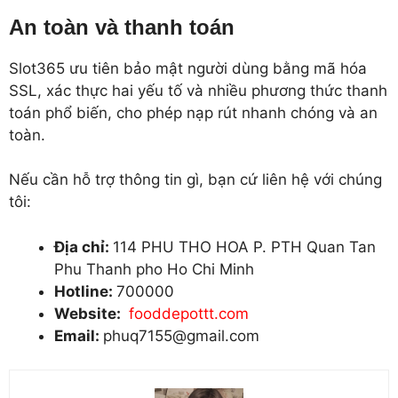
An toàn và thanh toán
Slot365 ưu tiên bảo mật người dùng bằng mã hóa
SSL, xác thực hai yếu tố và nhiều phương thức thanh
toán phổ biến, cho phép nạp rút nhanh chóng và an
toàn.
Nếu cần hỗ trợ thông tin gì, bạn cứ liên hệ với chúng
tôi:
Địa chỉ:
114 PHU THO HOA P. PTH Quan Tan
Phu Thanh pho Ho Chi Minh
Hotline:
700000
Website:
fooddepottt.com
Email:
phuq7155@gmail.com