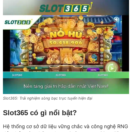
Slot365: Trải nghiệm sòng bạc trực tuyến hiện đại
Slot365 có gì nổi bật?
Hệ thống cơ sở dữ liệu vững chắc và công nghệ RNG