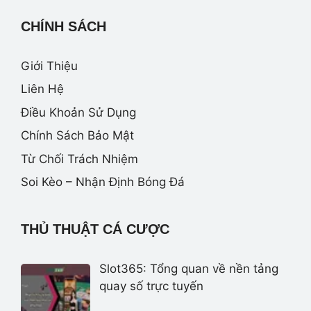
CHÍNH SÁCH
Giới Thiệu
Liên Hệ
Điều Khoản Sử Dụng
Chính Sách Bảo Mật
Từ Chối Trách Nhiệm
Soi Kèo – Nhận Định Bóng Đá
THỦ THUẬT CÁ CƯỢC
Slot365: Tổng quan về nền tảng
quay số trực tuyến