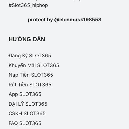
#Slot365_hiphop
protect by @elonmusk198558
HƯỚNG DẪN
Đăng Ký SLOT365
Khuyến Mãi SLOT365
Nạp Tiền SLOT365
Rút Tiền SLOT365
App SLOT365
ĐẠI LÝ SLOT365
CSKH SLOT365
FAQ SLOT365