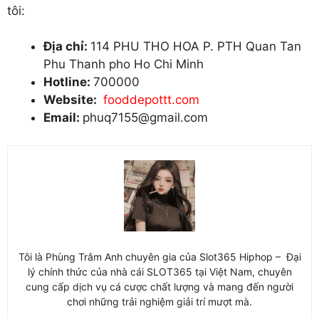
tôi:
Địa chỉ:
114 PHU THO HOA P. PTH Quan Tan
Phu Thanh pho Ho Chi Minh
Hotline:
700000
Website:
fooddepottt.com
Email:
phuq7155@gmail.com
Tôi là Phùng Trâm Anh chuyên gia của Slot365 Hiphop – Đại
lý chính thức của nhà cái SLOT365 tại Việt Nam, chuyên
cung cấp dịch vụ cá cược chất lượng và mang đến người
chơi những trải nghiệm giải trí mượt mà.