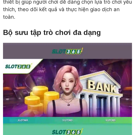
thiết bị giúp người chơi dễ dàng chọn lựa trò chơi yêu
thích, theo dõi kết quả và thực hiện giao dịch an
toàn.
Bộ sưu tập trò chơi đa dạng