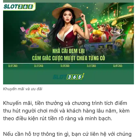
Khuyến mãi và ưu đãi
Khuyến mãi, tiền thưởng và chương trình tích điểm
thu hút người chơi mới và khách hàng lâu năm, kèm
theo điều kiện rút tiền rõ ràng và minh bạch.
Nếu cần hỗ trợ thông tin gì, bạn cứ liên hệ với chúng