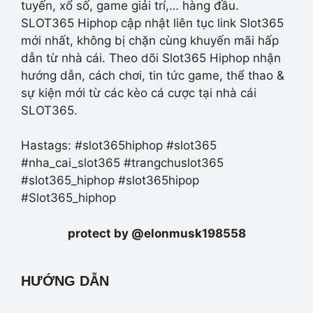
tuyến, xổ số, game giải trí,… hàng đầu.
SLOT365 Hiphop cập nhật liên tục link Slot365
mới nhất, không bị chặn cùng khuyến mãi hấp
dẫn từ nhà cái. Theo dõi Slot365 Hiphop nhận
hướng dẫn, cách chơi, tin tức game, thể thao &
sự kiện mới từ các kèo cá cược tại nhà cái
SLOT365.
Hastags: #slot365hiphop #slot365
#nha_cai_slot365 #trangchuslot365
#slot365_hiphop #slot365hipop
#Slot365_hiphop
protect by @elonmusk198558
HƯỚNG DẪN