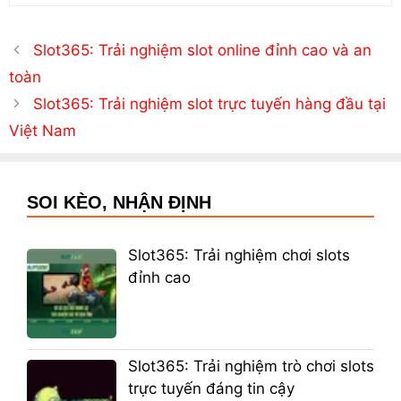
Slot365: Trải nghiệm slot online đỉnh cao và an
toàn
Slot365: Trải nghiệm slot trực tuyến hàng đầu tại
Việt Nam
SOI KÈO, NHẬN ĐỊNH
Slot365: Trải nghiệm chơi slots
đỉnh cao
Slot365: Trải nghiệm trò chơi slots
trực tuyến đáng tin cậy