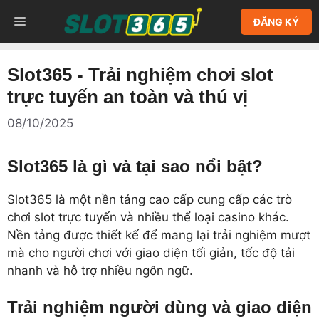
Chuyển
MENU
ĐĂNG KÝ
đến
nội
dung
Slot365 - Trải nghiệm chơi slot
trực tuyến an toàn và thú vị
08/10/2025
Slot365 là gì và tại sao nổi bật?
Slot365 là một nền tảng cao cấp cung cấp các trò
chơi slot trực tuyến và nhiều thể loại casino khác.
Nền tảng được thiết kế để mang lại trải nghiệm mượt
mà cho người chơi với giao diện tối giản, tốc độ tải
nhanh và hỗ trợ nhiều ngôn ngữ.
Trải nghiệm người dùng và giao diện