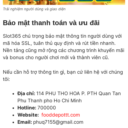
Trải nghiệm người dùng và giao diện
Bảo mật thanh toán và ưu đãi
Slot365 chú trọng bảo mật thông tin người dùng với
mã hóa SSL, tuân thủ quy định và rút tiền nhanh.
Nền tảng cũng mở rộng các chương trình khuyến mãi
và bonus cho người chơi mới và thành viên cũ.
Nếu cần hỗ trợ thông tin gì, bạn cứ liên hệ với chúng
tôi:
Địa chỉ:
114 PHU THO HOA P. PTH Quan Tan
Phu Thanh pho Ho Chi Minh
Hotline:
700000
Website:
fooddepottt.com
Email:
phuq7155@gmail.com