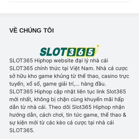
VỀ CHÚNG TÔI
SLOT365 Hiphop website đại lý nhà cái
SLOT365 chính thức tại Việt Nam. Nhà cá cược
sở hữu kho game khủng từ thể thao, casino trực
tuyến, xổ số, game giải trí,… hàng đầu.
SLOT365 Hiphop cập nhật liên tục link Slot365
mới nhất, không bị chặn cùng khuyến mãi hấp
dẫn từ nhà cái. Theo dõi Slot365 Hiphop nhận
hướng dẫn, cách chơi, tin tức game, thể thao &
sự kiện mới từ các kèo cá cược tại nhà cái
SLOT365.