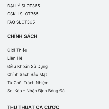
ĐẠI LÝ SLOT365
CSKH SLOT365
FAQ SLOT365
CHÍNH SÁCH
Giới Thiệu
Liên Hệ
Điều Khoản Sử Dụng
Chính Sách Bảo Mật
Từ Chối Trách Nhiệm
Soi Kèo – Nhận Định Bóng Đá
THỦ THUẬT CÁ CƯỢC