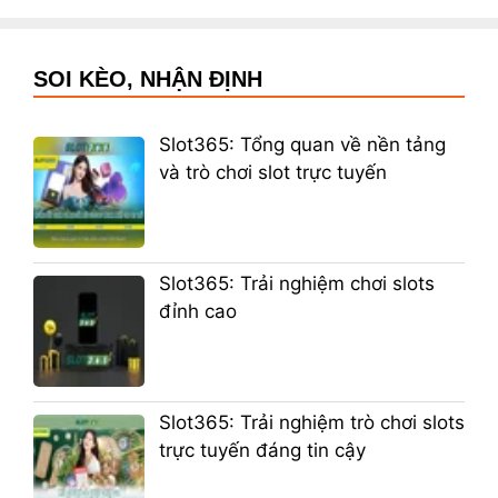
SOI KÈO, NHẬN ĐỊNH
Slot365: Tổng quan về nền tảng
và trò chơi slot trực tuyến
Slot365: Trải nghiệm chơi slots
đỉnh cao
Slot365: Trải nghiệm trò chơi slots
trực tuyến đáng tin cậy