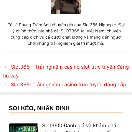
Tôi là Phùng Trâm Anh chuyên gia của Slot365 Hiphop – Đại
lý chính thức của nhà cái SLOT365 tại Việt Nam, chuyên
cung cấp dịch vụ cá cược chất lượng và mang đến người
chơi những trải nghiệm giải trí mượt mà.
Slot365 – Trải nghiệm casino slot trực tuyến đáng
tin cậy
Slot365: Trải nghiệm casino trực tuyến đẳng cấp
SOI KÈO, NHẬN ĐỊNH
Slot365: Đánh giá và khám phá