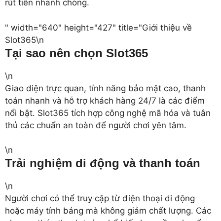
rút tiền nhanh chóng.
" width="640" height="427" title="Giới thiệu về
Slot365\n
Tại sao nên chọn Slot365
\n
Giao diện trực quan, tính năng bảo mật cao, thanh
toán nhanh và hỗ trợ khách hàng 24/7 là các điểm
nổi bật. Slot365 tích hợp công nghệ mã hóa và tuân
thủ các chuẩn an toàn để người chơi yên tâm.
\n
Trải nghiệm di động và thanh toán
\n
Người chơi có thể truy cập từ điện thoại di động
hoặc máy tính bảng mà không giảm chất lượng. Các