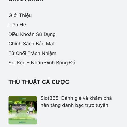
Giới Thiệu
Liên Hệ
Điều Khoản Sử Dụng
Chính Sách Bảo Mật
Từ Chối Trách Nhiệm
Soi Kèo – Nhận Định Bóng Đá
THỦ THUẬT CÁ CƯỢC
Slot365: Đánh giá và khám phá
nền tảng đánh bạc trực tuyến