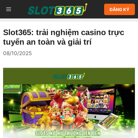
Chuyển
MENU
ĐĂNG KÝ
đến
nội
dung
Slot365: trải nghiệm casino trực
tuyến an toàn và giải trí
08/10/2025