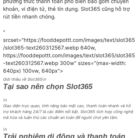
phương thức thanh toán phổ biến bao gồm chuyển
khoản, ví điện tử, thẻ tín dụng. Slot365 cũng hỗ trợ
rút tiền nhanh chóng.
"
srcset="https://fooddepottt.com/images/text/slot365
/slot365-text260312567.webp 640w,
https://fooddepottt.com/images/text/slot365/slot365
-text260312567.webp 300w" sizes="(max-width:
640px) 100vw, 640px">
Giới thiệu về Slot365\n
Tại sao nên chọn Slot365
\n
Giao diện trực quan, tính năng bảo mật cao, thanh toán nhanh và hỗ
trợ khách hàng 24/7 là các điểm nổi bật. Slot365 tích hợp công nghệ
mã hóa và tuân thủ các chuẩn an toàn để người chơi yên tâm.
\n
Trải nghiệm di động và thanh toán