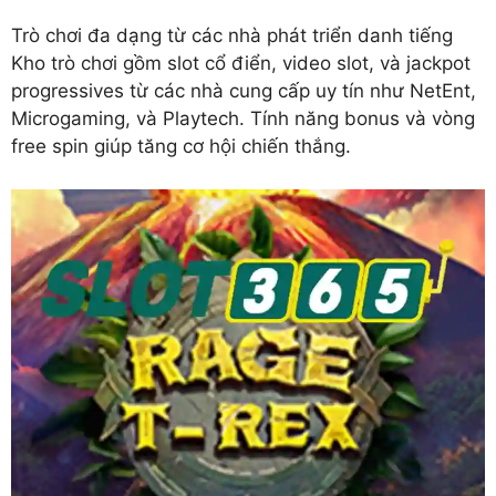
Trò chơi đa dạng từ các nhà phát triển danh tiếng
Kho trò chơi gồm slot cổ điển, video slot, và jackpot
progressives từ các nhà cung cấp uy tín như NetEnt,
Microgaming, và Playtech. Tính năng bonus và vòng
free spin giúp tăng cơ hội chiến thắng.