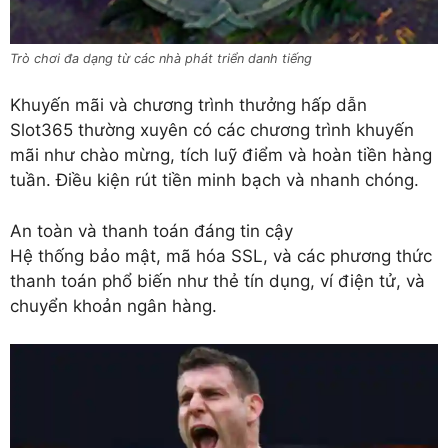
Trò chơi đa dạng từ các nhà phát triển danh tiếng
Khuyến mãi và chương trình thưởng hấp dẫn
Slot365 thường xuyên có các chương trình khuyến
mãi như chào mừng, tích luỹ điểm và hoàn tiền hàng
tuần. Điều kiện rút tiền minh bạch và nhanh chóng.
An toàn và thanh toán đáng tin cậy
Hệ thống bảo mật, mã hóa SSL, và các phương thức
thanh toán phổ biến như thẻ tín dụng, ví điện tử, và
chuyển khoản ngân hàng.