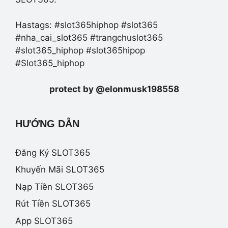
Hastags: #slot365hiphop #slot365
#nha_cai_slot365 #trangchuslot365
#slot365_hiphop #slot365hipop
#Slot365_hiphop
protect by @elonmusk198558
HƯỚNG DẪN
Đăng Ký SLOT365
Khuyến Mãi SLOT365
Nạp Tiền SLOT365
Rút Tiền SLOT365
App SLOT365