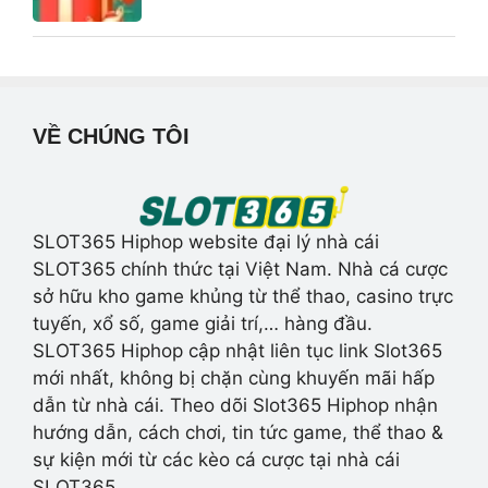
VỀ CHÚNG TÔI
SLOT365 Hiphop website đại lý nhà cái
SLOT365 chính thức tại Việt Nam. Nhà cá cược
sở hữu kho game khủng từ thể thao, casino trực
tuyến, xổ số, game giải trí,… hàng đầu.
SLOT365 Hiphop cập nhật liên tục link Slot365
mới nhất, không bị chặn cùng khuyến mãi hấp
dẫn từ nhà cái. Theo dõi Slot365 Hiphop nhận
hướng dẫn, cách chơi, tin tức game, thể thao &
sự kiện mới từ các kèo cá cược tại nhà cái
SLOT365.