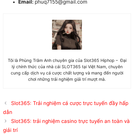
Email:
phuq7155@gmail.com
Tôi là Phùng Trâm Anh chuyên gia của Slot365 Hiphop – Đại
lý chính thức của nhà cái SLOT365 tại Việt Nam, chuyên
cung cấp dịch vụ cá cược chất lượng và mang đến người
chơi những trải nghiệm giải trí mượt mà.
Slot365: Trải nghiệm cá cược trực tuyến đầy hấp
dẫn
Slot365: trải nghiệm casino trực tuyến an toàn và
giải trí