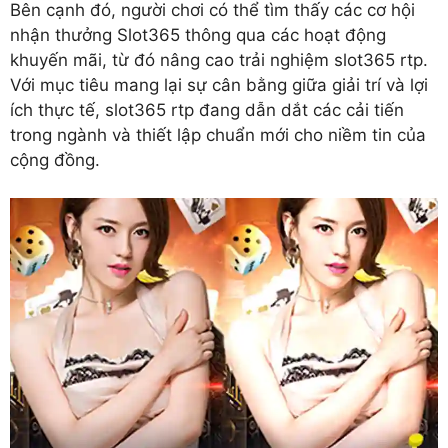
Bên cạnh đó, người chơi có thể tìm thấy các cơ hội
nhận thưởng Slot365 thông qua các hoạt động
khuyến mãi, từ đó nâng cao trải nghiệm slot365 rtp.
Với mục tiêu mang lại sự cân bằng giữa giải trí và lợi
ích thực tế, slot365 rtp đang dẫn dắt các cải tiến
trong ngành và thiết lập chuẩn mới cho niềm tin của
cộng đồng.