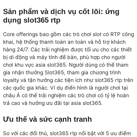
Sản phẩm và dịch vụ cốt lõi: ứng
dụng slot365 rtp
Core offerings bao gồm các trò chơi slot có RTP công
khai, hệ thống thanh toán an toàn và hỗ trợ khách
hàng 24/7. Các trải nghiệm được tối ưu cho các thiết
bị di động và máy tính để bàn, phù hợp cho người
chơi khu vực asia slot365. Người dùng có thể tham
gia nhận thưởng Slot365, tham gia chương trình
loyalty và tận hưởng các tiện ích như slot365 rtp trên
các quốc gia khác. Ví dụ điển hình là người chơi tại
châu Á có thể trải nghiệm các trò chơi có tỷ lệ hoàn
trả cao và hưởng ưu đãi tại asia slot365.
Ưu thế và sức cạnh tranh
So với các đối thủ, slot365 rtp nổi bật với 5 ưu điểm