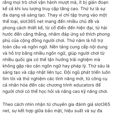
rằng mọi trò chơi vận hành mượt mà, ít bị gián đoạn
kể cả khi lưu lượng truy cập tăng cao. Thứ tư là sự
đa dạng và sáng tạo. Thay vì chỉ tập trung vào một
thể loại, slot365 net mang đến nhiều chủ đề và
phong cách thiết kế, từ cổ điển đến hiện đại, từ hài
hước đến căng thẳng, nhằm đáp ứng sở thích phong
phú của cộng đồng người chơi. Thứ năm là hỗ trợ
toàn cầu và ngôn ngữ. Nền tảng cung cấp nội dung
và hỗ trợ bằng nhiều ngôn ngữ, giúp người chơi từ
nhiều quốc gia có thể tận hưởng trải nghiệm mà
không gặp rào cản ngôn ngữ hay pháp lý. Thứ sáu là
sáng tạo và cập nhật liên tục. Đội ngũ phát triển luôn
tìm tòi và thử nghiệm các tính năng mới, từ công cụ
cá nhân hóa đến các chương trình educators để
người chơi có thể học hỏi và nâng cao kỹ năng chơi.
Theo cách nhìn nhận từ chuyên gia đánh giá slot365
net, sự kết hợp giữa bảo mật, hiệu suất và sự đa