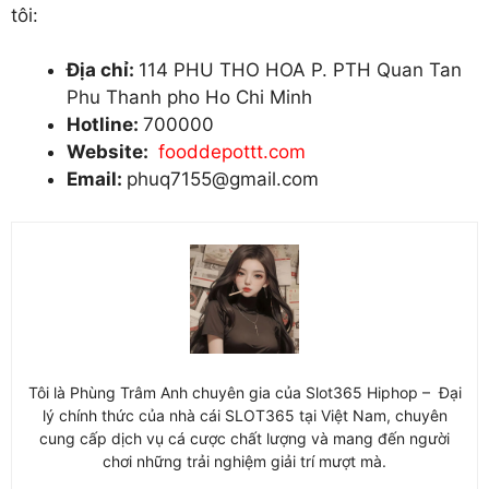
tôi:
Địa chỉ:
114 PHU THO HOA P. PTH Quan Tan
Phu Thanh pho Ho Chi Minh
Hotline:
700000
Website:
fooddepottt.com
Email:
phuq7155@gmail.com
Tôi là Phùng Trâm Anh chuyên gia của Slot365 Hiphop – Đại
lý chính thức của nhà cái SLOT365 tại Việt Nam, chuyên
cung cấp dịch vụ cá cược chất lượng và mang đến người
chơi những trải nghiệm giải trí mượt mà.