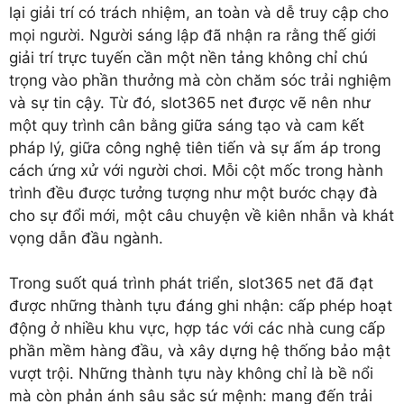
lại giải trí có trách nhiệm, an toàn và dễ truy cập cho
mọi người. Người sáng lập đã nhận ra rằng thế giới
giải trí trực tuyến cần một nền tảng không chỉ chú
trọng vào phần thưởng mà còn chăm sóc trải nghiệm
và sự tin cậy. Từ đó, slot365 net được vẽ nên như
một quy trình cân bằng giữa sáng tạo và cam kết
pháp lý, giữa công nghệ tiên tiến và sự ấm áp trong
cách ứng xử với người chơi. Mỗi cột mốc trong hành
trình đều được tưởng tượng như một bước chạy đà
cho sự đổi mới, một câu chuyện về kiên nhẫn và khát
vọng dẫn đầu ngành.
Trong suốt quá trình phát triển, slot365 net đã đạt
được những thành tựu đáng ghi nhận: cấp phép hoạt
động ở nhiều khu vực, hợp tác với các nhà cung cấp
phần mềm hàng đầu, và xây dựng hệ thống bảo mật
vượt trội. Những thành tựu này không chỉ là bề nổi
mà còn phản ánh sâu sắc sứ mệnh: mang đến trải