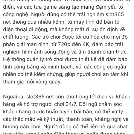
điển, và các tựa game sáng tạo mang đậm yếu tố
công nghệ. Người dùng có thể trải nghiệm slot365
net thông qua nhiều kênh, từ máy tính để bàn tới
điện thoại di động, mà không mất đi sự ổn định về
chất lượng. Các trò chơi được tối ưu hóa cho mọi độ
phân giải màn hình, từ 720p đến 4K, đảm bảo trải
nghiệm hình ảnh sống động và âm thanh chân thực.
Hệ thống quản lý trò chơi được thiết kế để đảm bảo
tính công bằng và minh bạch, với các công cụ ngẫu
nhiên có thể kiểm chứng, giúp người chơi an tâm khi
tham gia mỗi vòng quay.
Ngoài ra, slot365 net còn chú trọng tới dịch vụ khách
hàng và hỗ trợ người chơi 24/7. Đội ngũ chăm sóc
khách hàng được huấn luyện bài bản, có thể xử lý
các thắc mắc về kỹ thuật, thanh toán, kháng nghị và
hướng dẫn chơi. Người dùng có thể liên hệ qua chat