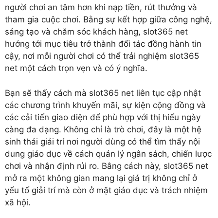
người chơi an tâm hơn khi nạp tiền, rút thưởng và
tham gia cuộc chơi. Bằng sự kết hợp giữa công nghệ,
sáng tạo và chăm sóc khách hàng, slot365 net
hướng tới mục tiêu trở thành đối tác đồng hành tin
cậy, nơi mỗi người chơi có thể trải nghiệm slot365
net một cách trọn vẹn và có ý nghĩa.
Bạn sẽ thấy cách mà slot365 net liên tục cập nhật
các chương trình khuyến mãi, sự kiện cộng đồng và
các cải tiến giao diện để phù hợp với thị hiếu ngày
càng đa dạng. Không chỉ là trò chơi, đây là một hệ
sinh thái giải trí nơi người dùng có thể tìm thấy nội
dung giáo dục về cách quản lý ngân sách, chiến lược
chơi và nhận định rủi ro. Bằng cách này, slot365 net
mở ra một không gian mang lại giá trị không chỉ ở
yếu tố giải trí mà còn ở mặt giáo dục và trách nhiệm
xã hội.