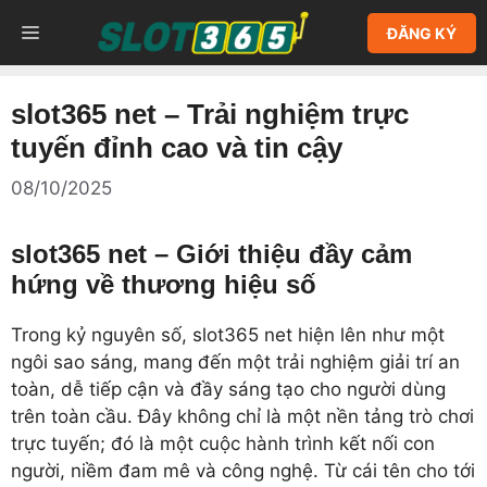
Chuyển
MENU
ĐĂNG KÝ
đến
nội
dung
slot365 net – Trải nghiệm trực
tuyến đỉnh cao và tin cậy
08/10/2025
slot365 net – Giới thiệu đầy cảm
hứng về thương hiệu số
Trong kỷ nguyên số, slot365 net hiện lên như một
ngôi sao sáng, mang đến một trải nghiệm giải trí an
toàn, dễ tiếp cận và đầy sáng tạo cho người dùng
trên toàn cầu. Đây không chỉ là một nền tảng trò chơi
trực tuyến; đó là một cuộc hành trình kết nối con
người, niềm đam mê và công nghệ. Từ cái tên cho tới