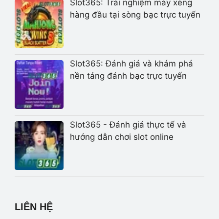
Slot365: Trải nghiệm máy xèng
hàng đầu tại sòng bạc trực tuyến
Slot365: Đánh giá và khám phá
nền tảng đánh bạc trực tuyến
Slot365 - Đánh giá thực tế và
hướng dẫn chơi slot online
LIÊN HỆ