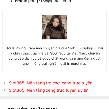
Email:
phuq7155@gmail.com
Tôi là Phùng Trâm Anh chuyên gia của Slot365 Hiphop – Đại
lý chính thức của nhà cái SLOT365 tại Việt Nam, chuyên
cung cấp dịch vụ cá cược chất lượng và mang đến người
chơi những trải nghiệm giải trí mượt mà.
Slot365: Nền tảng trò chơi xèng trực tuyến
Slot365: Nền tảng xèng trực tuyến uy tín