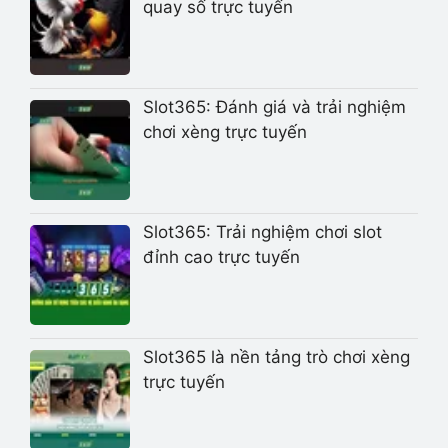
quay số trực tuyến
Slot365: Đánh giá và trải nghiệm
chơi xèng trực tuyến
Slot365: Trải nghiệm chơi slot
đỉnh cao trực tuyến
Slot365 là nền tảng trò chơi xèng
trực tuyến