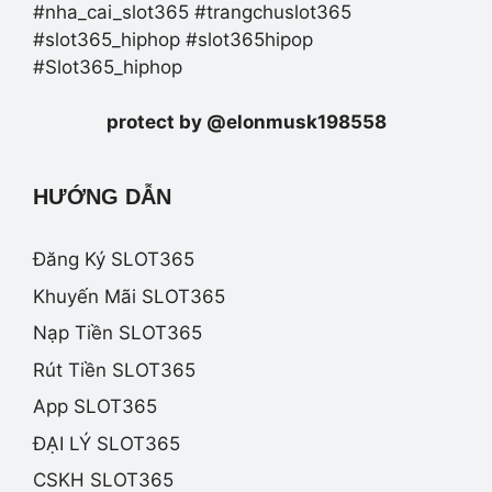
#nha_cai_slot365 #trangchuslot365
#slot365_hiphop #slot365hipop
#Slot365_hiphop
protect by @elonmusk198558
HƯỚNG DẪN
Đăng Ký SLOT365
Khuyến Mãi SLOT365
Nạp Tiền SLOT365
Rút Tiền SLOT365
App SLOT365
ĐẠI LÝ SLOT365
CSKH SLOT365