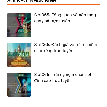
SOI KÈO, NHẬN ĐỊNH
Slot365: Tổng quan về nền tảng
quay số trực tuyến
Slot365: Đánh giá và trải nghiệm
chơi xèng trực tuyến
Slot365: Trải nghiệm chơi slot
đỉnh cao trực tuyến