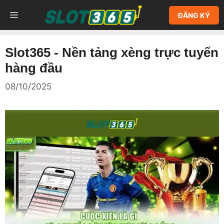
Chuyển
MENU
ĐĂNG KÝ
đến
nội
dung
Slot365 - Nền tảng xèng trực tuyến
hàng đầu
08/10/2025