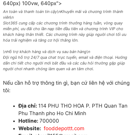
640px) 100vw, 640px">
An toàn và thanh toán tin cậy\n
Khuyến mãi và chương trình thành
viên
\n
Slot365 cung cấp các chương trình thưởng hàng tuần, vòng quay
miễn phí, ưu đãi cho lần nạp tiền đầu tiên và chương trình VIP cho
khách hàng thân thiết. Các chương trình này giúp người chơi tối ưu
hóa trải nghiệm và tăng cơ hội thắng lớn.
\n
Hỗ trợ khách hàng và dịch vụ sau bán hàng
\n
Đội ngũ hỗ trợ 24/7 qua chat trực tuyến, email và điện thoại. Hướng
dẫn chi tiết cho người mới bắt đầu và các câu hỏi thường gặp giúp
người chơi nhanh chóng làm quen và an tâm chơi.
Nếu cần hỗ trợ thông tin gì, bạn cứ liên hệ với chúng
tôi:
Địa chỉ:
114 PHU THO HOA P. PTH Quan Tan
Phu Thanh pho Ho Chi Minh
Hotline:
700000
Website:
fooddepottt.com