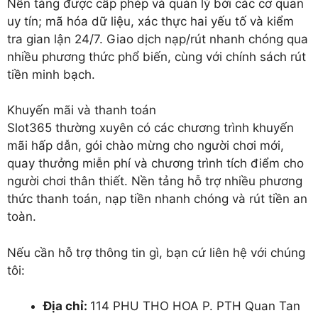
Nền tảng được cấp phép và quản lý bởi các cơ quan
uy tín; mã hóa dữ liệu, xác thực hai yếu tố và kiểm
tra gian lận 24/7. Giao dịch nạp/rút nhanh chóng qua
nhiều phương thức phổ biến, cùng với chính sách rút
tiền minh bạch.
Khuyến mãi và thanh toán
Slot365 thường xuyên có các chương trình khuyến
mãi hấp dẫn, gói chào mừng cho người chơi mới,
quay thưởng miễn phí và chương trình tích điểm cho
người chơi thân thiết. Nền tảng hỗ trợ nhiều phương
thức thanh toán, nạp tiền nhanh chóng và rút tiền an
toàn.
Nếu cần hỗ trợ thông tin gì, bạn cứ liên hệ với chúng
tôi:
Địa chỉ:
114 PHU THO HOA P. PTH Quan Tan