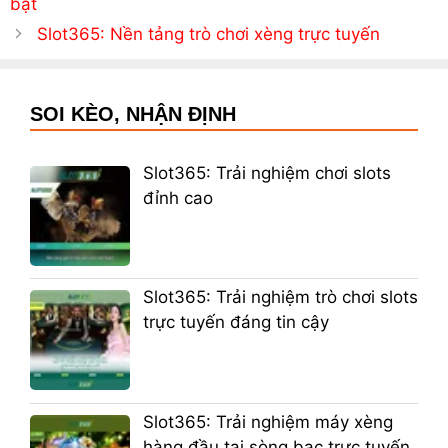
bật
Slot365: Nền tảng trò chơi xèng trực tuyến
SOI KÈO, NHẬN ĐỊNH
Slot365: Trải nghiệm chơi slots
đỉnh cao
Slot365: Trải nghiệm trò chơi slots
trực tuyến đáng tin cậy
Slot365: Trải nghiệm máy xèng
hàng đầu tại sòng bạc trực tuyến