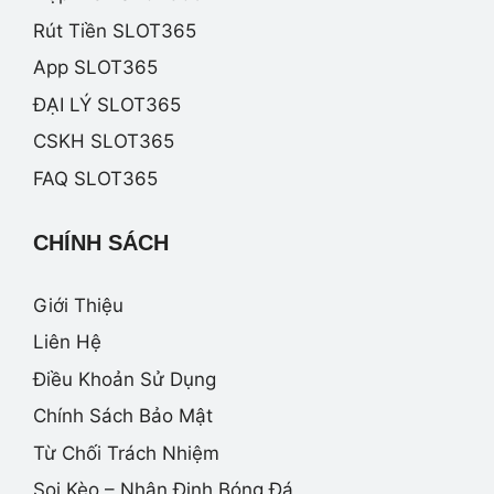
Rút Tiền SLOT365
App SLOT365
ĐẠI LÝ SLOT365
CSKH SLOT365
FAQ SLOT365
CHÍNH SÁCH
Giới Thiệu
Liên Hệ
Điều Khoản Sử Dụng
Chính Sách Bảo Mật
Từ Chối Trách Nhiệm
Soi Kèo – Nhận Định Bóng Đá