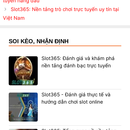
tuyến hàng đầu
Slot365: Nền tảng trò chơi trực tuyến uy tín tại
Việt Nam
SOI KÈO, NHẬN ĐỊNH
Slot365: Đánh giá và khám phá
nền tảng đánh bạc trực tuyến
Slot365 - Đánh giá thực tế và
hướng dẫn chơi slot online