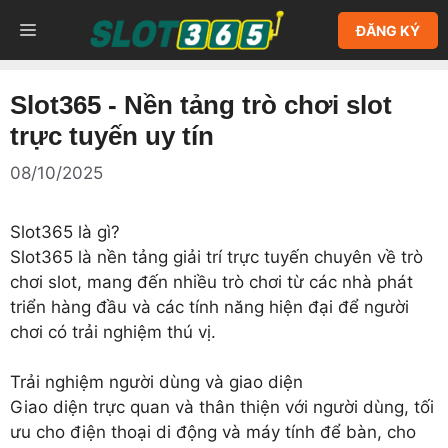
Chuyển
MENU
ĐĂNG KÝ
đến
nội
dung
Slot365 - Nền tảng trò chơi slot
trực tuyến uy tín
08/10/2025
Slot365 là gì?
Slot365 là nền tảng giải trí trực tuyến chuyên về trò
chơi slot, mang đến nhiều trò chơi từ các nhà phát
triển hàng đầu và các tính năng hiện đại để người
chơi có trải nghiệm thú vị.
Trải nghiệm người dùng và giao diện
Giao diện trực quan và thân thiện với người dùng, tối
ưu cho điện thoại di động và máy tính để bàn, cho