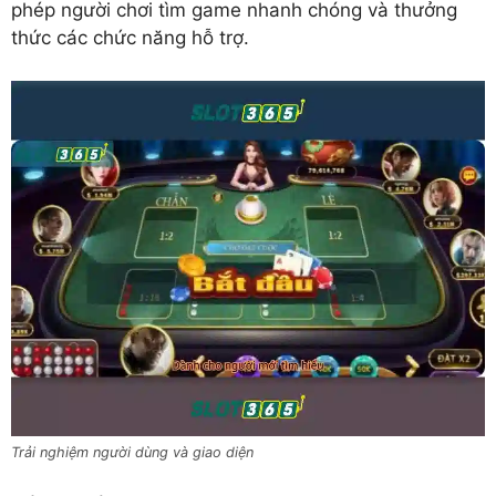
phép người chơi tìm game nhanh chóng và thưởng
thức các chức năng hỗ trợ.
Trải nghiệm người dùng và giao diện