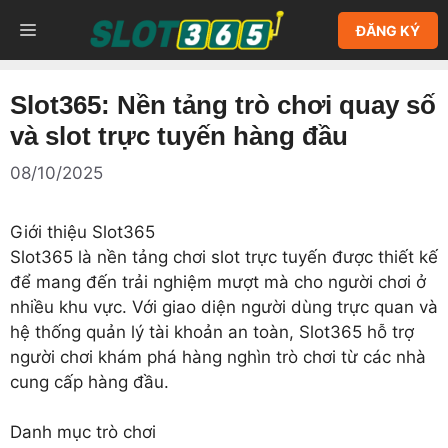
Chuyển
MENU
ĐĂNG KÝ
đến
nội
dung
Slot365: Nền tảng trò chơi quay số
và slot trực tuyến hàng đầu
08/10/2025
Giới thiệu Slot365
Slot365 là nền tảng chơi slot trực tuyến được thiết kế
để mang đến trải nghiệm mượt mà cho người chơi ở
nhiều khu vực. Với giao diện người dùng trực quan và
hệ thống quản lý tài khoản an toàn, Slot365 hỗ trợ
người chơi khám phá hàng nghìn trò chơi từ các nhà
cung cấp hàng đầu.
Danh mục trò chơi