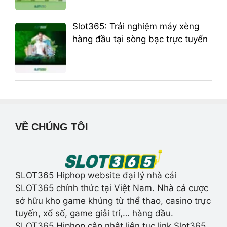
Slot365: Trải nghiệm máy xèng
hàng đầu tại sòng bạc trực tuyến
VỀ CHÚNG TÔI
SLOT365 Hiphop website đại lý nhà cái
SLOT365 chính thức tại Việt Nam. Nhà cá cược
sở hữu kho game khủng từ thể thao, casino trực
tuyến, xổ số, game giải trí,… hàng đầu.
SLOT365 Hiphop cập nhật liên tục link Slot365