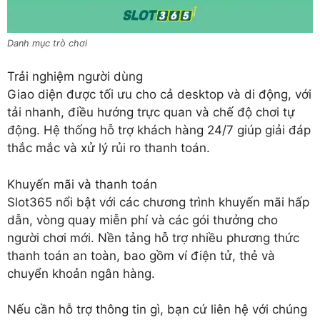
Danh mục trò chơi
Trải nghiệm người dùng
Giao diện được tối ưu cho cả desktop và di động, với
tải nhanh, điều hướng trực quan và chế độ chơi tự
động. Hệ thống hỗ trợ khách hàng 24/7 giúp giải đáp
thắc mắc và xử lý rủi ro thanh toán.
Khuyến mãi và thanh toán
Slot365 nổi bật với các chương trình khuyến mãi hấp
dẫn, vòng quay miễn phí và các gói thưởng cho
người chơi mới. Nền tảng hỗ trợ nhiều phương thức
thanh toán an toàn, bao gồm ví điện tử, thẻ và
chuyển khoản ngân hàng.
Nếu cần hỗ trợ thông tin gì, bạn cứ liên hệ với chúng