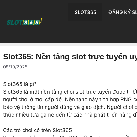
Chuyển
đến
SLOT365
ĐĂNG KÝ S
nội
dung
Slot365: Nền tảng slot trực tuyến u
08/10/2025
Slot365 là gì?
Slot365 là một nền tảng chơi slot trực tuyến được thiết
người chơi ở mọi cấp độ. Nền tảng này tích hợp RNG 
bảo vệ thông tin người dùng và giao dịch. Người chơi c
thức nhiều tựa game đến từ các nhà phát triển hàng đ
Các trò chơi có trên Slot365