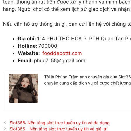
toán, thông tin rút tiền được xử lý nhanh và minh bạch
hàng. Người chơi có thể xem lịch sử giao dịch và nhận
Nếu cần hỗ trợ thông tin gì, bạn cứ liên hệ với chúng t
Địa chỉ:
114 PHU THO HOA P. PTH Quan Tan Ph
Hotline:
700000
Website:
fooddepottt.com
Email:
phuq7155@gmail.com
Tôi là Phùng Trâm Anh chuyên gia của Slot36
chuyên cung cấp dịch vụ cá cược chất lượng 
Slot365: Nền tảng slot trực tuyến uy tín và đa dạng
Slot365 – Nền tảng slot trực tuyến uy tín và giải trí