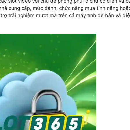
ác slot video với chủ đề phong phú, ô chữ cổ điển và c
eo nhà cung cấp, mức đánh, chức năng mua tính năng hoặ
ỗ trợ trải nghiệm mượt mà trên cả máy tính để bàn và đi