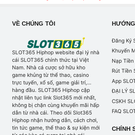
VỀ CHÚNG TÔI
HƯỚNG
Đăng Ký
Khuyến 
SLOT365 Hiphop website đại lý nhà
cái SLOT365 chính thức tại Việt
Nạp Tiền
Nam. Nhà cá cược sở hữu kho
Rút Tiền
game khủng từ thể thao, casino
App SLO
trực tuyến, xổ số, game giải trí,…
hàng đầu. SLOT365 Hiphop cập
ĐẠI LÝ S
nhật liên tục link Slot365 mới nhất,
CSKH SL
không bị chặn cùng khuyến mãi hấp
FAQ SLO
dẫn từ nhà cái. Theo dõi Slot365
Hiphop nhận hướng dẫn, cách chơi,
tin tức game, thể thao & sự kiện mới
CHÍNH 