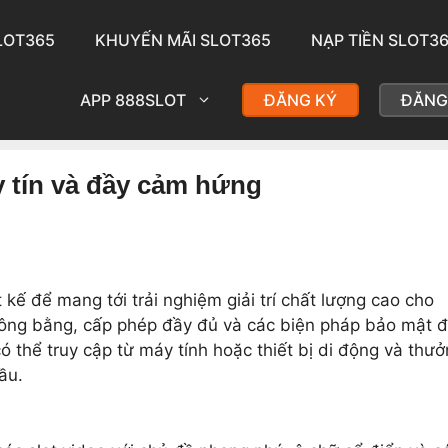
LOT365
KHUYẾN MÃI SLOT365
NẠP TIỀN SLOT3
APP 888SLOT
ĐĂNG KÝ
ĐĂNG
y tín và đầy cảm hứng
 kế để mang tới trải nghiệm giải trí chất lượng cao cho
công bằng, cấp phép đầy đủ và các biện pháp bảo mật 
ó thể truy cập từ máy tính hoặc thiết bị di động và thư
ầu.