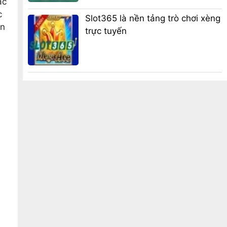
ác
c
Slot365 là nền tảng trò chơi xèng
ện
trực tuyến