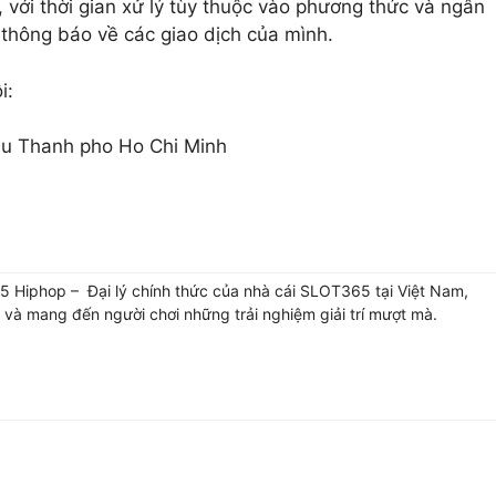
, với thời gian xử lý tùy thuộc vào phương thức và ngân
 thông báo về các giao dịch của mình.
ôi:
u Thanh pho Ho Chi Minh
5 Hiphop – Đại lý chính thức của nhà cái SLOT365 tại Việt Nam,
và mang đến người chơi những trải nghiệm giải trí mượt mà.