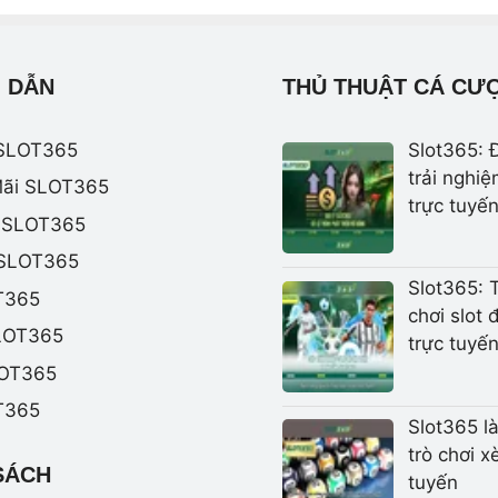
 DẪN
THỦ THUẬT CÁ CƯ
 SLOT365
Slot365: 
trải nghi
Mãi SLOT365
trực tuyế
 SLOT365
 SLOT365
Slot365: 
T365
chơi slot 
LOT365
trực tuyế
OT365
T365
Slot365 l
trò chơi x
SÁCH
tuyến