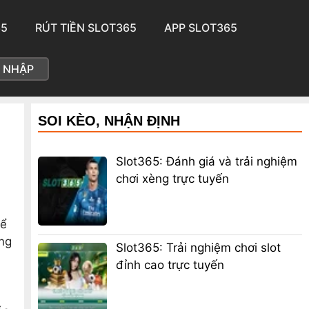
65
RÚT TIỀN SLOT365
APP SLOT365
 NHẬP
SOI KÈO, NHẬN ĐỊNH
Slot365: Đánh giá và trải nghiệm
chơi xèng trực tuyến
để
ởng
Slot365: Trải nghiệm chơi slot
đỉnh cao trực tuyến