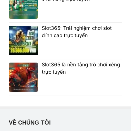
Slot365: Trải nghiệm chơi slot
đỉnh cao trực tuyến
Slot365 là nền tảng trò chơi xèng
trực tuyến
VỀ CHÚNG TÔI