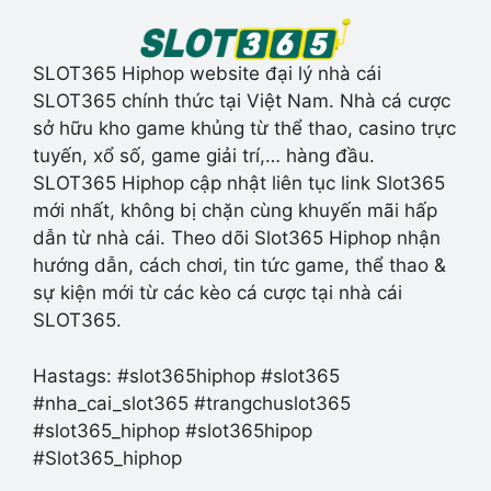
SLOT365 Hiphop website đại lý nhà cái
SLOT365 chính thức tại Việt Nam. Nhà cá cược
sở hữu kho game khủng từ thể thao, casino trực
tuyến, xổ số, game giải trí,… hàng đầu.
SLOT365 Hiphop cập nhật liên tục link Slot365
mới nhất, không bị chặn cùng khuyến mãi hấp
dẫn từ nhà cái. Theo dõi Slot365 Hiphop nhận
hướng dẫn, cách chơi, tin tức game, thể thao &
sự kiện mới từ các kèo cá cược tại nhà cái
SLOT365.
Hastags: #slot365hiphop #slot365
#nha_cai_slot365 #trangchuslot365
#slot365_hiphop #slot365hipop
#Slot365_hiphop