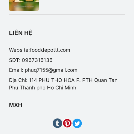
LIÊN HỆ
Website:fooddepottt.com
SĐT: 0967316136
Email:
phuq7155@gmail.com
Địa Chỉ: 114 PHU THO HOA P. PTH Quan Tan
Phu Thanh pho Ho Chi Minh
MXH