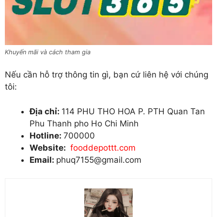
Khuyến mãi và cách tham gia
Nếu cần hỗ trợ thông tin gì, bạn cứ liên hệ với chúng
tôi:
Địa chỉ:
114 PHU THO HOA P. PTH Quan Tan
Phu Thanh pho Ho Chi Minh
Hotline:
700000
Website:
fooddepottt.com
Email:
phuq7155@gmail.com