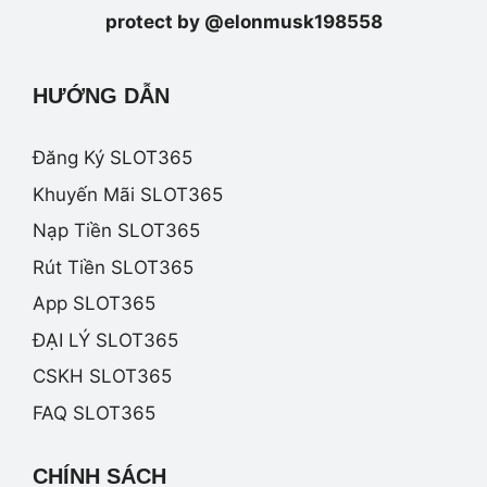
protect by @elonmusk198558
HƯỚNG DẪN
Đăng Ký SLOT365
Khuyến Mãi SLOT365
Nạp Tiền SLOT365
Rút Tiền SLOT365
App SLOT365
ĐẠI LÝ SLOT365
CSKH SLOT365
FAQ SLOT365
CHÍNH SÁCH