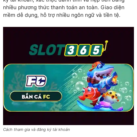
nhiều phương thức thanh toán an toàn. Giao diện
mềm dễ dụng, hỗ trợ nhiều ngôn ngữ và tiền tệ.
Cách tham gia và đăng ký tài khoản