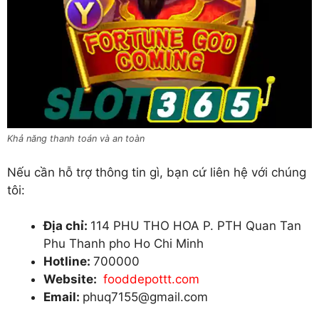
Khả năng thanh toán và an toàn
Nếu cần hỗ trợ thông tin gì, bạn cứ liên hệ với chúng
tôi:
Địa chỉ:
114 PHU THO HOA P. PTH Quan Tan
Phu Thanh pho Ho Chi Minh
Hotline:
700000
Website:
fooddepottt.com
Email:
phuq7155@gmail.com