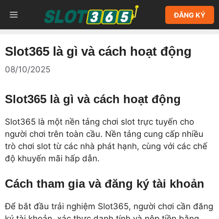
Chuyển
MENU
ĐĂNG KÝ
đến
nội
dung
Slot365 là gì và cách hoạt động
08/10/2025
Slot365 là gì và cách hoạt động
Slot365 là một nền tảng chơi slot trực tuyến cho
người chơi trên toàn cầu. Nền tảng cung cấp nhiều
trò chơi slot từ các nhà phát hạnh, cùng với các chế
độ khuyến mãi hấp dẫn.
Cách tham gia và đăng ký tài khoản
Để bắt đầu trải nghiệm Slot365, người chơi cần đăng
ký tài khoản, xác thực danh tính và nệp tiền bằng