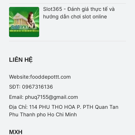
Slot365 - Đánh giá thực tế và
hướng dẫn chơi slot online
LIÊN HỆ
Website:fooddepottt.com
SĐT: 0967316136
Email:
phuq7155@gmail.com
Địa Chỉ: 114 PHU THO HOA P. PTH Quan Tan
Phu Thanh pho Ho Chi Minh
MXH