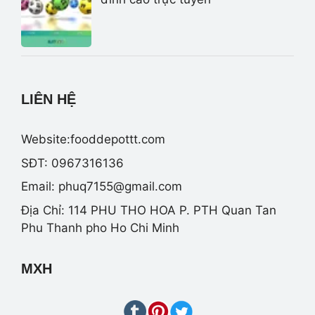
LIÊN HỆ
Website:fooddepottt.com
SĐT: 0967316136
Email:
phuq7155@gmail.com
Địa Chỉ: 114 PHU THO HOA P. PTH Quan Tan
Phu Thanh pho Ho Chi Minh
MXH