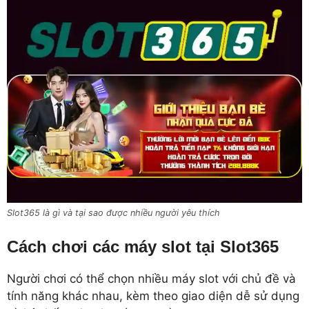
Slot365 là gì và tại sao được nhiều người yêu thích
Cách chơi các máy slot tại Slot365
Người chơi có thể chọn nhiều máy slot với chủ đề và
tính năng khác nhau, kèm theo giao diện dễ sử dụng