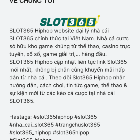
VỀ CHÚNG TÔI
SLOT365 Hiphop website đại lý nhà cái
SLOT365 chính thức tại Việt Nam. Nhà cá cược
sở hữu kho game khủng từ thể thao, casino trực
tuyến, xổ số, game giải trí,… hàng đầu.
SLOT365 Hiphop cập nhật liên tục link Slot365
mới nhất, không bị chặn cùng khuyến mãi hấp
dẫn từ nhà cái. Theo dõi Slot365 Hiphop nhận
hướng dẫn, cách chơi, tin tức game, thể thao &
sự kiện mới từ các kèo cá cược tại nhà cái
SLOT365.
Hastags: #slot365hiphop #slot365
#nha_cai_slot365 #trangchuslot365
#slot365_hiphop #slot365hipop