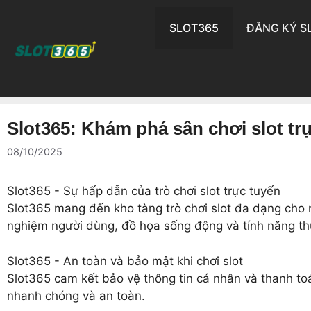
Chuyển
đến
SLOT365
ĐĂNG KÝ S
nội
dung
Slot365: Khám phá sân chơi slot tr
08/10/2025
Slot365 - Sự hấp dẫn của trò chơi slot trực tuyến
Slot365 mang đến kho tàng trò chơi slot đa dạng cho n
nghiệm người dùng, đồ họa sống động và tính năng t
Slot365 - An toàn và bảo mật khi chơi slot
Slot365 cam kết bảo vệ thông tin cá nhân và thanh t
nhanh chóng và an toàn.