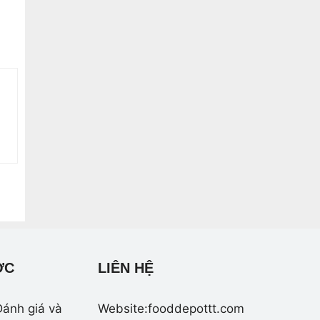
ỢC
LIÊN HỆ
Đánh giá và
Website:fooddepottt.com