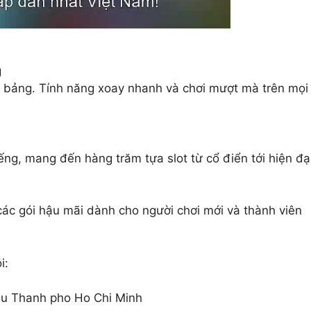
g
nh bảng. Tính năng xoay nhanh và chơi mượt mà trên mọi
ếng, mang đến hàng trăm tựa slot từ cổ điển tới hiện đại
ác gói hậu mãi dành cho người chơi mới và thành viên
ôi:
u Thanh pho Ho Chi Minh