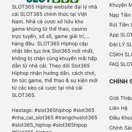
Khuyến 
SLOT365 Hiphop website đại lý nhà
cái SLOT365 chính thức tại Việt
Nạp Tiền
Nam. Nhà cá cược sở hữu kho
Rút Tiền
game khủng từ thể thao, casino
App SLO
trực tuyến, xổ số, game giải trí,…
hàng đầu. SLOT365 Hiphop cập
ĐẠI LÝ S
nhật liên tục link Slot365 mới nhất,
CSKH SL
không bị chặn cùng khuyến mãi hấp
FAQ SLO
dẫn từ nhà cái. Theo dõi Slot365
Hiphop nhận hướng dẫn, cách chơi,
tin tức game, thể thao & sự kiện mới
CHÍNH 
từ các kèo cá cược tại nhà cái
SLOT365.
Giới Thiệ
Liên Hệ
Hastags: #slot365hiphop #slot365
#nha_cai_slot365 #trangchuslot365
Điều Kho
#slot365_hiphop #slot365hipop
Chính Sá