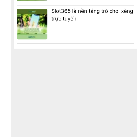
Slot365 là nền tảng trò chơi xèng
trực tuyến