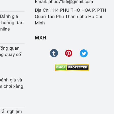
Email:
phuq7155@gmail.com
Địa Chỉ: 114 PHU THO HOA P. PTH
 Đánh giá
Quan Tan Phu Thanh pho Ho Chi
à hướng dẫn
Minh
online
MXH
Tổng quan
ng quay số
n
Đánh giá và
ệm chơi xèng
n
Trải nghiệm