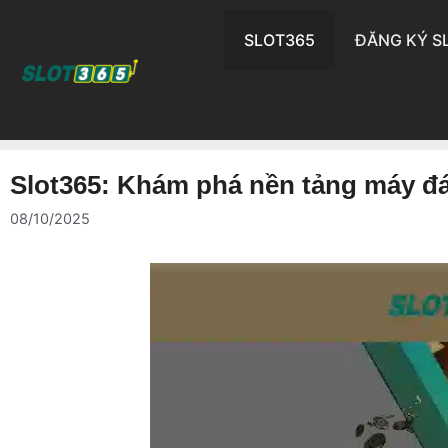
Chuyển
đến
SLOT365
ĐĂNG KÝ S
nội
dung
Slot365: Khám phá nền tảng máy đá
08/10/2025