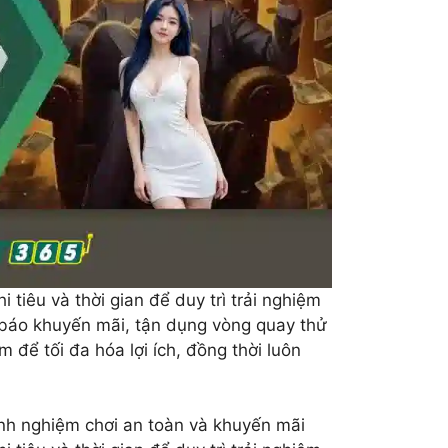
i tiêu và thời gian để duy trì trải nghiệm
 báo khuyến mãi, tận dụng vòng quay thử
m để tối đa hóa lợi ích, đồng thời luôn
inh nghiệm chơi an toàn và khuyến mãi