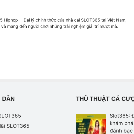
5 Hiphop – Đại lý chính thức của nhà cái SLOT365 tại Việt Nam,
và mang đến người chơi những trải nghiệm giải trí mượt mà.
 DẪN
THỦ THUẬT CÁ CƯ
 SLOT365
Slot365: 
khám phá
Mãi SLOT365
đánh bạc 