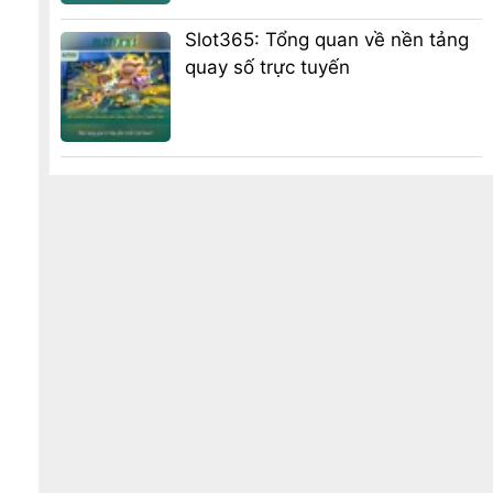
Slot365: Tổng quan về nền tảng
quay số trực tuyến