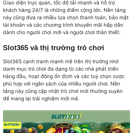
Giao diện trực quan, tốc độ tải nhanh và hỗ trợ
khách hàng 24/7 là những điểm cộng lớn. Nền tảng
này cũng đưa ra nhiều lựa chọn thanh toán, bảo mật
tài khoản và các chương trình khuyến mãi hấp dẫn
dành cho người chơi mới và người chơi thân thiết.
Slot365 và thị trường trò chơi
Slot365 cạnh tranh mạnh mẽ trên thị trường nhờ
danh mục trò chơi đa dạng từ các nhà phát triển
hàng đầu, hoạt động ổn định và các tuỳ chọn cược
phù hợp với ngân sách của nhiều người chơi. Nền
tảng này cũng cập nhật trò chơi mới thường xuyên
để mang lại trải nghiệm mới mẻ.