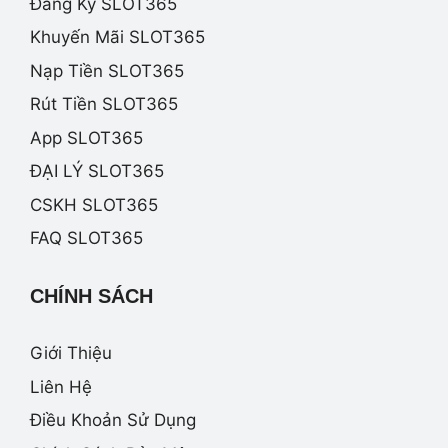
Đăng Ký SLOT365
Khuyến Mãi SLOT365
Nạp Tiền SLOT365
Rút Tiền SLOT365
App SLOT365
ĐẠI LÝ SLOT365
CSKH SLOT365
FAQ SLOT365
CHÍNH SÁCH
Giới Thiệu
Liên Hệ
Điều Khoản Sử Dụng