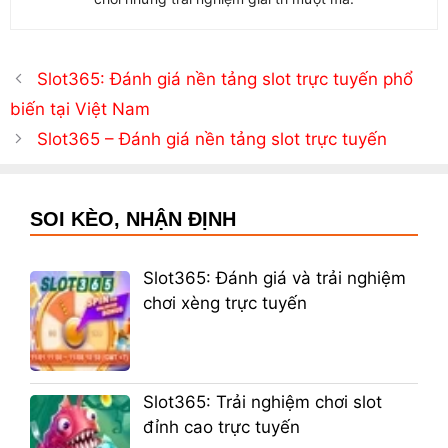
Slot365: Đánh giá nền tảng slot trực tuyến phổ
biến tại Việt Nam
Slot365 – Đánh giá nền tảng slot trực tuyến
SOI KÈO, NHẬN ĐỊNH
Slot365: Đánh giá và trải nghiệm
chơi xèng trực tuyến
Slot365: Trải nghiệm chơi slot
đỉnh cao trực tuyến