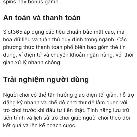
spins hay bonus game.
An toàn và thanh toán
Slot365 áp dụng các tiêu chuẩn bảo mật cao, mã
hóa dữ liệu và tuân thủ quy định trong ngành. Các
phương thức thanh toán phổ biến bao gồm thẻ tín
dụng, ví điện tử và chuyển khoản ngân hàng, với thời
gian xử lý nhanh chóng.
Trải nghiệm người dùng
Người chơi có thể tận hưởng giao diện tối giản, hỗ trợ
đăng ký nhanh và chế độ chơi thử để làm quen với
trò chơi trước khi đầu tư tiền thật. Tính năng lưu trữ
tiến trình và lịch sử trò chơi giúp người chơi theo dõi
kết quả và lên kế hoạch cược.