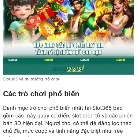
Slot365 và thị trường trò chơi
Các trò chơi phổ biến
Danh mục trò chơi phổ biến nhất tại Slot365 bao
gồm các máy quay cổ điển, slot điện tử và các phiên
bản 3D hiện đại. Người chơi có thể dễ dàng lọc theo
chủ đề, mức cược và tính năng đặc biệt như free