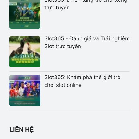
trực tuyến
Slot365 - Đánh giá và Trải nghiệm
Slot trực tuyến
Slot365: Khám phá thế giới trò
chơi slot online
LIÊN HỆ