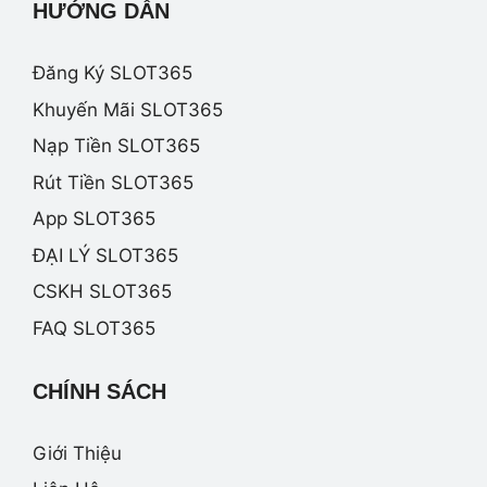
HƯỚNG DẪN
Đăng Ký SLOT365
Khuyến Mãi SLOT365
Nạp Tiền SLOT365
Rút Tiền SLOT365
App SLOT365
ĐẠI LÝ SLOT365
CSKH SLOT365
FAQ SLOT365
CHÍNH SÁCH
Giới Thiệu