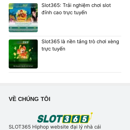
Slot365: Trải nghiệm chơi slot
đỉnh cao trực tuyến
Slot365 là nền tảng trò chơi xèng
trực tuyến
VỀ CHÚNG TÔI
SLOT365 Hiphop website đại lý nhà cái