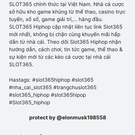
SLOT365 chính thức tại Việt Nam. Nhà cá cược
sở hữu kho game khủng từ thể thao, casino trực
tuyến, xổ số, game giải trí,… hàng đầu.
SLOT365 Hiphop cập nhật liên tục link Slot365
mới nhất, không bị chặn cùng khuyến mãi hấp
dẫn từ nhà cái. Theo dõi Slot365 Hiphop nhận
hướng dẫn, cách chơi, tin tức game, thể thao &
sự kiện mới từ các kèo cá cược tại nhà cái
SLOT365.
Hastags: #slot365hiphop #slot365
#nha_cai_slot365 #trangchuslot365
#slot365_hiphop #slot365hipop
#Slot365_hiphop
protect by @elonmusk198558