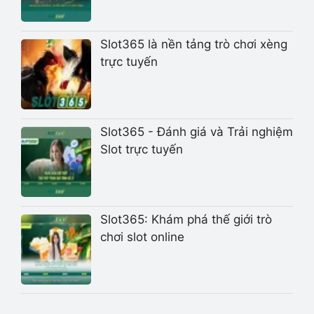
Slot365 là nền tảng trò chơi xèng
trực tuyến
Slot365 - Đánh giá và Trải nghiệm
Slot trực tuyến
Slot365: Khám phá thế giới trò
chơi slot online