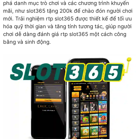
phá danh mục trò chơi và các chương trình khuyến
mãi, như slot365 tặng 200k để chào đón người chơi
mới. Trải nghiệm rtp slot365 được thiết kế để tối ưu
hóa quỹ thời gian và tăng tính tương tác, giúp người
chơi dễ dàng đánh giá rtp slot365 một cách công
bằng và sinh động.