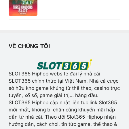
VỀ CHÚNG TÔI
SLOT365 Hiphop website đại lý nhà cái
SLOT365 chính thức tại Việt Nam. Nhà cá cược
sở hữu kho game khủng từ thể thao, casino trực
tuyến, xổ số, game giải trí,… hàng đầu.
SLOT365 Hiphop cập nhật liên tục link Slot365
mới nhất, không bị chặn cùng khuyến mãi hấp
dẫn từ nhà cái. Theo dõi Slot365 Hiphop nhận
hướng dẫn, cách chơi, tin tức game, thể thao &