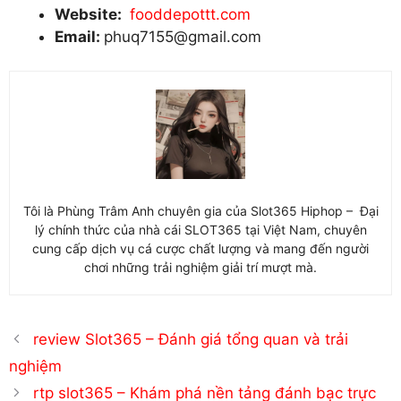
Website:
fooddepottt.com
Email:
phuq7155@gmail.com
Tôi là Phùng Trâm Anh chuyên gia của Slot365 Hiphop – Đại
lý chính thức của nhà cái SLOT365 tại Việt Nam, chuyên
cung cấp dịch vụ cá cược chất lượng và mang đến người
chơi những trải nghiệm giải trí mượt mà.
review Slot365 – Đánh giá tổng quan và trải
nghiệm
rtp slot365 – Khám phá nền tảng đánh bạc trực