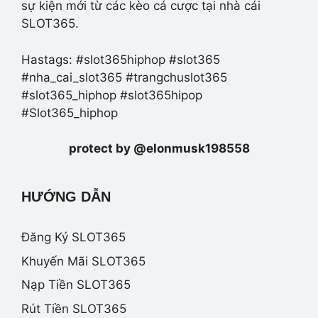
sự kiện mới từ các kèo cá cược tại nhà cái
SLOT365.
Hastags: #slot365hiphop #slot365
#nha_cai_slot365 #trangchuslot365
#slot365_hiphop #slot365hipop
#Slot365_hiphop
protect by @elonmusk198558
HƯỚNG DẪN
Đăng Ký SLOT365
Khuyến Mãi SLOT365
Nạp Tiền SLOT365
Rút Tiền SLOT365