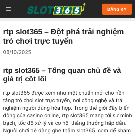
Chuyển
MENU
ĐĂNG KÝ
đến
nội
dung
rtp slot365 – Đột phá trải nghiệm
trò chơi trực tuyến
08/10/2025
rtp slot365 – Tổng quan chủ đề và
giá trị cốt lõi
rtp slot365 được xem như một chuẩn mới cho nền
tảng trò chơi slot trực tuyến, nơi công nghệ và trải
nghiệm người dùng hòa hợp. Trong thế giới đầy biến
động của casino online, rtp slot365 mang tới sự minh
bạch, tốc độ xử lý và cơ hội thắng thưởng hấp dẫn.
Người chơi dễ dàng ghé thăm slot365. com để khám