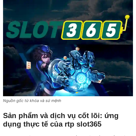
Nguồn gốc từ khóa và sứ mệnh
Sản phẩm và dịch vụ cốt lõi: ứng
dụng thực tế của rtp slot365