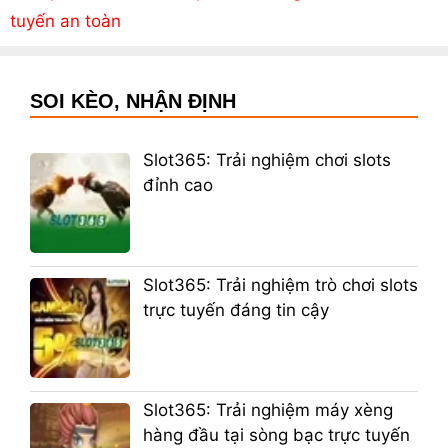
tuyến an toàn
SOI KÈO, NHẬN ĐỊNH
Slot365: Trải nghiệm chơi slots
đỉnh cao
Slot365: Trải nghiệm trò chơi slots
trực tuyến đáng tin cậy
Slot365: Trải nghiệm máy xèng
hàng đầu tại sòng bạc trực tuyến